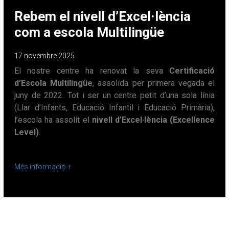
Rebem el nivell d’Excel·lència
com a escola Multilingüe
17 novembre 2025
El nostre centre ha renovat la seva
Certificació
d’Escola Multilingüe
, assolida per primera vegada el
juny de 2022. Tot i ser un centre petit d’una sola línia
(Llar d’Infants, Educació Infantil i Educació Primària),
l’escola ha assolit el
nivell d’Excel·lència (Excellence
Level)
.
Més informació +