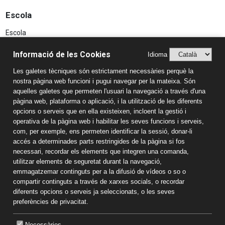
Escola
Escola
Projecte educatiu
Informació de les Cookies
Idioma
AFA
Les galetes tècniques són estrictament necessàries perquè la
Aspectes Legals
nostra pàgina web funcioni i pugui navegar per la mateixa. Són
Avís Legal
aquelles galetes que permeten l'usuari la navegació a través d'una
pàgina web, plataforma o aplicació, i la utilització de les diferents
Política de Privacitat
opcions o serveis que en ella existeixen, incloent la gestió i
Sistema Intern d’Informació (SIIF)
operativa de la pàgina web i habilitar les seves funcions i serveis,
Estudis
com, per exemple, ens permeten identificar la sessió, donar-li
accés a determinades parts restringides de la pàgina si fos
Llar d'Infants
necessari, recordar els elements que integren una comanda,
Educació infantil
utilitzar elements de seguretat durant la navegació,
Educació primària
emmagatzemar continguts per a la difusió de vídeos o so o
Informació de contacte
compartir continguts a través de xarxes socials, o recordar
diferents opcions o serveis ja seleccionats, o les seves
Col·legi Sant Rafael
preferències de privacitat.
Raval Sant Rafael, 1743470 La Selva del Camp Tarragona
Tel. 977 84 40 62
Necessàries