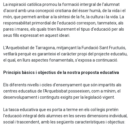
La inspiració catòlica promou la formació intergral de l'alumnat
d'acord amb una concepció cristiana del ésser humà, de la vida i el
món, que permeti arribar a la síntesi de la fe, la cultura i la vida. La
responsabilitat primordial de l'educació correspon, tanmateix, als
pares i mares, els quals trien lliurement el tipus d'educació per als
seus fills expressat en aquest ideari.
L'Arquebisbat de Tarragona, mitjançant la Fundació Sant Fructuós,
vetllarà perquè es garanteixi el caràcter propi del projecte educatiu,
el qual, en llurs aspectes fonamentals, s'exposa a continuació.
Principis bàsics i objectius de la nostra proposta educativa
Els diferents nivells i cicles d'ensenyament que són impartits als
centres educatius de l'Arquebisbat posseeixen, com a mínim, el
desenvolupament i continguts exigits per la legislació vigent.
La tasca educativa que es porta a terme en els col·legis pretén
l'educació integral dels alumnes en les seves dimensions individual,
social i trascendent, amb les següents característiques i objectius: