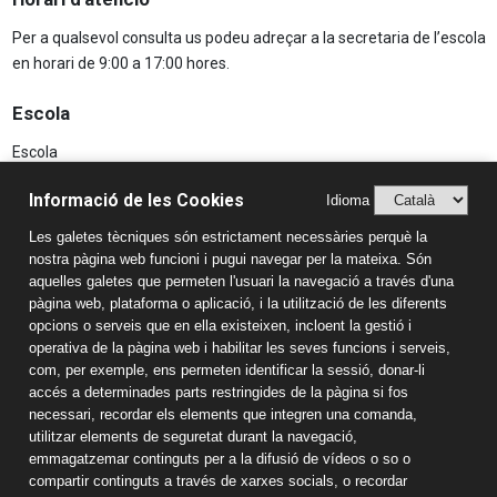
Per a qualsevol consulta us podeu adreçar a la secretaria de l’escola
en horari de 9:00 a 17:00 hores.
Escola
Escola
Projecte educatiu
Informació de les Cookies
Idioma
AFA
Les galetes tècniques són estrictament necessàries perquè la
Aspectes Legals
nostra pàgina web funcioni i pugui navegar per la mateixa. Són
Avís Legal
aquelles galetes que permeten l'usuari la navegació a través d'una
pàgina web, plataforma o aplicació, i la utilització de les diferents
Política de Privacitat
opcions o serveis que en ella existeixen, incloent la gestió i
Sistema Intern d’Informació (SIIF)
operativa de la pàgina web i habilitar les seves funcions i serveis,
Estudis
com, per exemple, ens permeten identificar la sessió, donar-li
accés a determinades parts restringides de la pàgina si fos
Llar d'Infants
necessari, recordar els elements que integren una comanda,
Educació infantil
utilitzar elements de seguretat durant la navegació,
Educació primària
emmagatzemar continguts per a la difusió de vídeos o so o
Informació de contacte
compartir continguts a través de xarxes socials, o recordar