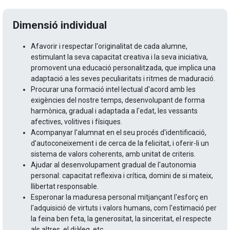
Dimensió individual
Afavorir i respectar l'originalitat de cada alumne,
estimulant la seva capacitat creativa i la seva iniciativa,
promovent una educació personalitzada, que implica una
adaptació a les seves peculiaritats i ritmes de maduració.
Procurar una formació intel·lectual d'acord amb les
exigències del nostre temps, desenvolupant de forma
harmònica, gradual i adaptada a l'edat, les vessants
afectives, volitives i físiques.
Acompanyar l'alumnat en el seu procés d'identificació,
d'autoconeixement i de cerca de la felicitat, i oferir-li un
sistema de valors coherents, amb unitat de criteris.
Ajudar al desenvolupament gradual de l'autonomia
personal: capacitat reflexiva i crítica, domini de si mateix,
llibertat responsable.
Esperonar la maduresa personal mitjançant l'esforç en
l'adquisició de virtuts i valors humans, com l'estimació per
la feina ben feta, la generositat, la sinceritat, el respecte
als altres, el diàleg, etc.