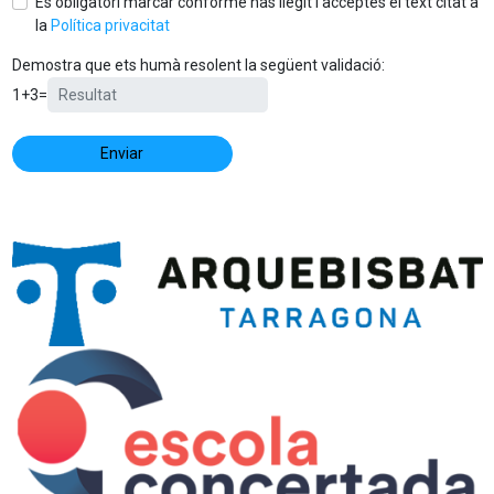
És obligatori marcar conforme has llegit i acceptes el text citat a
la
Política privacitat
Demostra que ets humà resolent la següent validació:
1
+
3
=