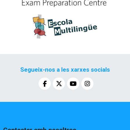
Segueix-nos a les xarxes socials