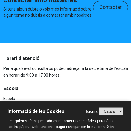
Contactar amb nosaltres
Contactar
Si tens algun dubte o vols més informació sobre
algun tema no dubtis a contactar amb nosaltres
Horari d'atenció
Per a qualsevol consulta us podeu adreçar a la secretaria de l’escola
en horari de 9:00 a 17:00 hores.
Escola
Escola
Projecte educatiu
Informació de les Cookies
Idioma
AFA
Les galetes tècniques són estrictament necessàries perquè la
Aspectes Legals
nostra pàgina web funcioni i pugui navegar per la mateixa. Són